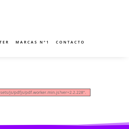
TER
MARCAS Nº1
CONTACTO
sets/js/pdfjs/pdf.worker.min.js?ver=2.2.228".