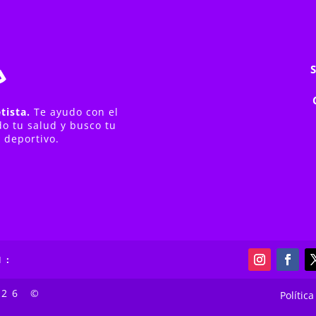
tista.
T
e ayudo con el
o tu salud y busco tu
 deportivo.
N:
026 ©
Polític