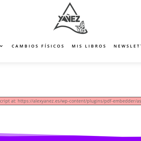
CAMBIOS FÍSICOS
MIS LIBROS
NEWSLET
script at: https://alexyanez.es/wp-content/plugins/pdf-embedder/as